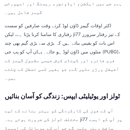
ہے، جس میں ایکشن، ایڈونچر، ریسنگ اور اسپورٹس
گیمز شامل ہیں۔
اکثر اوقات گیمز ڈاؤن لوڈ کرتے وقت صارفین کو سست
رفتاری کا سامنا کرنا پڑتا ہے، لیکن ji77 کے تیز رفتار سرورز
اس بات کو یقینی بناتے ہیں کہ بڑی سے بڑی گیم بھی چند
منٹوں میں ڈاؤن لوڈ ہو جائے۔ یہاں آپ کو پب جی (PUBG)،
فری فائر، اور کینڈی کرش جیسی مقبول گیمز کے
آفیشل ورژن ملیں گے، جو بغیر کسی تعطل کے چلتے
ہیں۔
ٹولز اور یوٹیلیٹی ایپس: زندگی کو آسان بنائیں
آپ کے فون کی کارکردگی کو بہتر بنانے کے لیے
مختلف ٹولز کی ضرورت ہوتی ہے۔ ji77 پر آپ کو ایسے
سافٹ ویئر ملیں گے جو آپ کے موبائل کی اسپیڈ