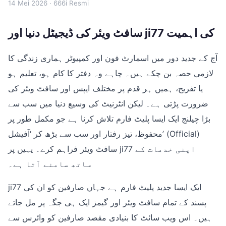
14 Mei 2026
· 666i Resmi
سافٹ ویئر کی ڈیجیٹل دنیا اور ji77 کی اہمیت
آج کے جدید دور میں اسمارٹ فون اور کمپیوٹر ہماری زندگی کا
لازمی حصہ بن چکے ہیں۔ چاہے وہ دفتر کا کام ہو، تعلیم ہو
یا تفریح، ہمیں ہر قدم پر مختلف ایپس اور سافٹ ویئر کی
ضرورت پڑتی ہے۔ لیکن انٹرنیٹ کی وسیع دنیا میں سب سے
بڑا چیلنج ایک ایسا پلیٹ فارم تلاش کرنا ہے جو مکمل طور پر
محفوظ، تیز رفتار اور سب سے بڑھ کر ‘آفیشل’ (Official)
سافٹ ویئر فراہم کرے۔ یہیں پر ji77 اپنی خدمات کے
ساتھ سامنے آتا ہے۔
ji77 ایک ایسا جدید پلیٹ فارم ہے جہاں صارفین کو ان کی
پسند کے تمام سافٹ ویئر اور گیمز ایک ہی جگہ پر مل جاتے
ہیں۔ اس ویب سائٹ کا بنیادی مقصد صارفین کو وائرس سے