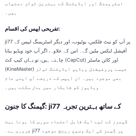
اسٹریمنگ اور ایڈیٹنگ کے بہترین ٹولز دستیاب
ہیں۔
تفریحی ایپس کی اقسام:
ji77 پر آپ کو نیٹ فلکس، یوٹیوب، اور دیگر اسٹریمنگ ایپس کے
آفیشل لنکس ملیں گے۔ اس کے علاوہ، اگر آپ خود ویڈیو بنانا
چاہتے ہیں، تو یہاں کیپ کٹ (CapCut) اور کائن ماسٹر
(KineMaster) جیسے پروفیشنل ویڈیو ایڈیٹنگ ٹولز
بھی موجود ہیں۔ ان ایپس کے ذریعے آپ اپنی عام
ویڈیوز کو شاہکار میں بدل سکتے ہیں۔
گیمنگ کا جنون: ji77 کے ساتھ بہترین تجربہ
گیمرز کے لیے ایک قابل اعتماد سورس کا ہونا بہت
ضروری ہے۔ ji77 پر گیمز کی ایک وسیع رینج موجود