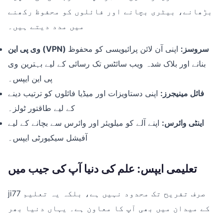
بڑھانے، بیٹری بچانے اور فائلوں کو محفوظ رکھنے
میں مدد دیتے ہیں۔
وی پی این (VPN) سروسز:
اپنی آن لائن پرائیویسی کو محفوظ
بنانے اور بلاک شدہ ویب سائٹس تک رسائی کے لیے بہترین وی
پی این ایپس۔
فائل مینیجرز:
اپنی دستاویزات اور میڈیا فائلوں کو ترتیب دینے
کے لیے طاقتور ٹولز۔
اینٹی وائرس:
اپنے آلے کو میلویئر اور وائرس سے بچانے کے لیے
آفیشل سیکیورٹی ایپس۔
تعلیمی ایپس: علم کی دنیا آپ کی جیب میں
ji77 صرف تفریح تک محدود نہیں ہے، بلکہ یہ تعلیم
کے میدان میں بھی آپ کا معاون ہے۔ یہاں دنیا بھر