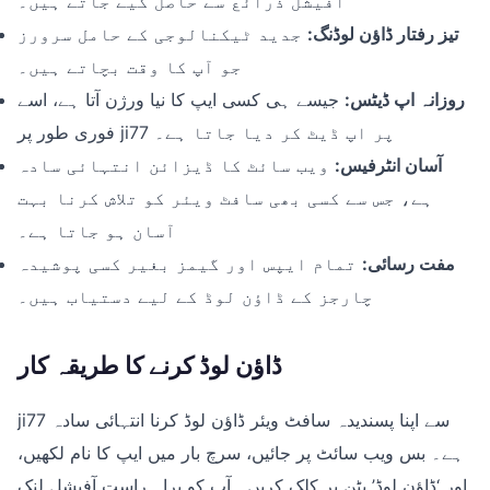
آفیشل ذرائع سے حاصل کیے جاتے ہیں۔
تیز رفتار ڈاؤن لوڈنگ:
جدید ٹیکنالوجی کے حامل سرورز
جو آپ کا وقت بچاتے ہیں۔
روزانہ اپ ڈیٹس:
جیسے ہی کسی ایپ کا نیا ورژن آتا ہے، اسے
فوری طور پر ji77 پر اپ ڈیٹ کر دیا جاتا ہے۔
آسان انٹرفیس:
ویب سائٹ کا ڈیزائن انتہائی سادہ
ہے، جس سے کسی بھی سافٹ ویئر کو تلاش کرنا بہت
آسان ہو جاتا ہے۔
مفت رسائی:
تمام ایپس اور گیمز بغیر کسی پوشیدہ
چارجز کے ڈاؤن لوڈ کے لیے دستیاب ہیں۔
ڈاؤن لوڈ کرنے کا طریقہ کار
ji77 سے اپنا پسندیدہ سافٹ ویئر ڈاؤن لوڈ کرنا انتہائی سادہ
ہے۔ بس ویب سائٹ پر جائیں، سرچ بار میں ایپ کا نام لکھیں،
اور ‘ڈاؤن لوڈ’ بٹن پر کلک کریں۔ آپ کو براہ راست آفیشل لنک