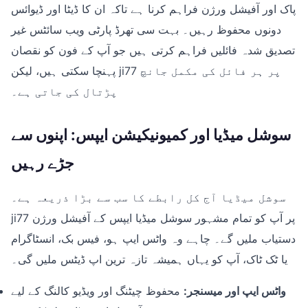
پاک اور آفیشل ورژن فراہم کرنا ہے تاکہ ان کا ڈیٹا اور ڈیوائس
دونوں محفوظ رہیں۔ بہت سی تھرڈ پارٹی ویب سائٹس غیر
تصدیق شدہ فائلیں فراہم کرتی ہیں جو آپ کے فون کو نقصان
پہنچا سکتی ہیں، لیکن ji77 پر ہر فائل کی مکمل جانچ
پڑتال کی جاتی ہے۔
سوشل میڈیا اور کمیونیکیشن ایپس: اپنوں سے
جڑے رہیں
سوشل میڈیا آج کل رابطے کا سب سے بڑا ذریعہ ہے۔
ji77 پر آپ کو تمام مشہور سوشل میڈیا ایپس کے آفیشل ورژن
دستیاب ملیں گے۔ چاہے وہ واٹس ایپ ہو، فیس بک، انسٹاگرام
یا ٹک ٹاک، آپ کو یہاں ہمیشہ تازہ ترین اپ ڈیٹس ملیں گی۔
واٹس ایپ اور میسنجر:
محفوظ چیٹنگ اور ویڈیو کالنگ کے لیے