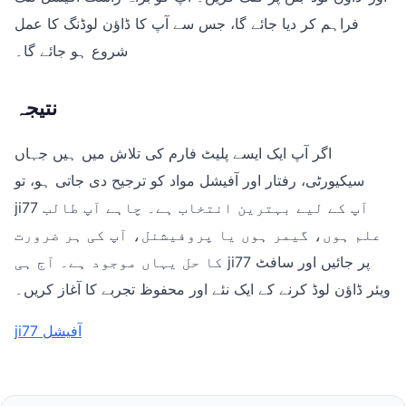
فراہم کر دیا جائے گا، جس سے آپ کا ڈاؤن لوڈنگ کا عمل
شروع ہو جائے گا۔
نتیجہ
اگر آپ ایک ایسے پلیٹ فارم کی تلاش میں ہیں جہاں
سیکیورٹی، رفتار اور آفیشل مواد کو ترجیح دی جاتی ہو، تو
ji77 آپ کے لیے بہترین انتخاب ہے۔ چاہے آپ طالب
علم ہوں، گیمر ہوں یا پروفیشنل، آپ کی ہر ضرورت
کا حل یہاں موجود ہے۔ آج ہی ji77 پر جائیں اور سافٹ
ویئر ڈاؤن لوڈ کرنے کے ایک نئے اور محفوظ تجربے کا آغاز کریں۔
ji77 آفیشل