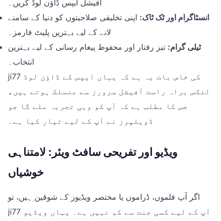
آفیشل ایپس ڈاؤن لوڈ کریں۔
انسٹاگرام اور ٹک ٹاک:
اپنی تخلیقی صلاحیتوں کو دنیا کے سامنے
لانے کے لیے بہترین پلیٹ فارمز۔
ٹیلی گرام:
تیز رفتار اور محفوظ پیغام رسانی کے لیے بہترین
انتخاب۔
ji77 کی خاص بات یہ ہے کہ یہاں ایپس کے ڈاؤن لوڈ
لنکس براہ راست آفیشل سرورز سے منسلک ہوتے ہیں،
جس کا مطلب ہے کہ آپ کو وہی تجربہ ملے گا جو
ڈویلپرز نے آپ کے لیے تیار کیا ہے۔
ویڈیو اور تفریحی سافٹ ویئر: لامتناہی
خوشیاں
اگر آپ فلموں، ڈراموں یا مختصر ویڈیوز کے شوقین ہیں، تو
ji77 آپ کے لیے کسی جنت سے کم نہیں ہے۔ یہاں ویڈیو