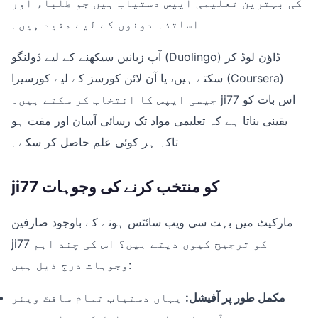
کی بہترین تعلیمی ایپس دستیاب ہیں جو طلباء اور
اساتذہ دونوں کے لیے مفید ہیں۔
آپ زبانیں سیکھنے کے لیے ڈولنگو (Duolingo) ڈاؤن لوڈ کر
سکتے ہیں، یا آن لائن کورسز کے لیے کورسیرا (Coursera)
جیسی ایپس کا انتخاب کر سکتے ہیں۔ ji77 اس بات کو
یقینی بناتا ہے کہ تعلیمی مواد تک رسائی آسان اور مفت ہو
تاکہ ہر کوئی علم حاصل کر سکے۔
ji77 کو منتخب کرنے کی وجوہات
مارکیٹ میں بہت سی ویب سائٹس ہونے کے باوجود صارفین
ji77 کو ترجیح کیوں دیتے ہیں؟ اس کی چند اہم
وجوہات درج ذیل ہیں:
مکمل طور پر آفیشل:
یہاں دستیاب تمام سافٹ ویئر