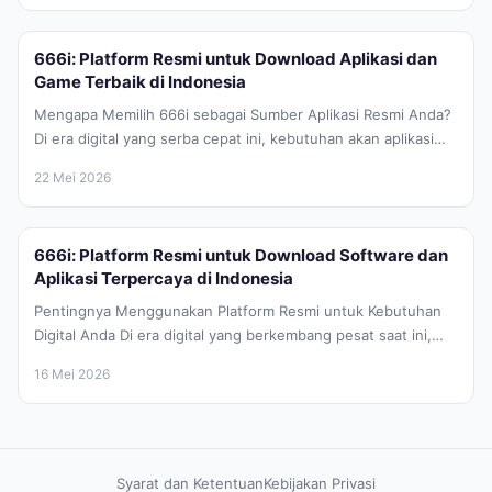
666i: Platform Resmi untuk Download Aplikasi dan
Game Terbaik di Indonesia
Mengapa Memilih 666i sebagai Sumber Aplikasi Resmi Anda?
Di era digital yang serba cepat ini, kebutuhan akan aplikasi
mobile dan...
22 Mei 2026
666i: Platform Resmi untuk Download Software dan
Aplikasi Terpercaya di Indonesia
Pentingnya Menggunakan Platform Resmi untuk Kebutuhan
Digital Anda Di era digital yang berkembang pesat saat ini,
kebutuhan akan perangkat lunak...
16 Mei 2026
Syarat dan Ketentuan
Kebijakan Privasi